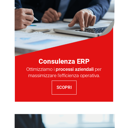
Consulenza ERP
Ottimizziamo i
processi aziendali
per
massimizzare l’efficienza operativa.
SCOPRI