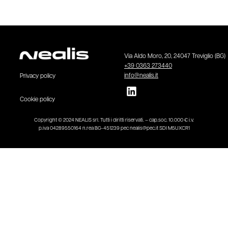
Via Aldo Moro, 20, 24047 Treviglio (BG)
+39 0363 273440
info@nealis.it
Privacy policy
Cookie policy
Copyright © 2024 NEALIS srl. Tutti i diritti riservati. – cap.soc. 10.000 € i.v.
p.iva 04289550164 n.rea BG-451239 pec nealis@pec.it SDI M5UXCR1