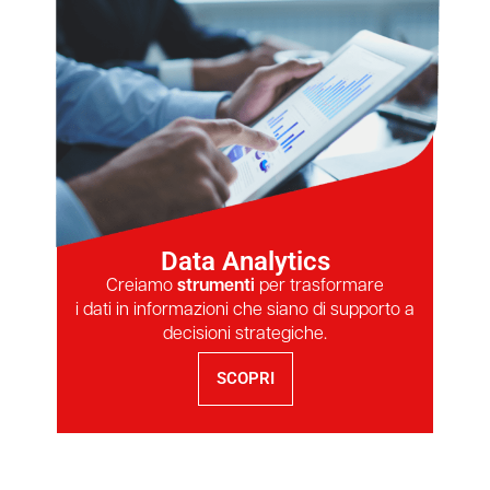
Data Analytics
Creiamo
strumenti
per trasformare
i dati in informazioni che siano di supporto a
decisioni strategiche.
SCOPRI