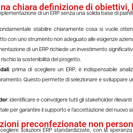
una chiara definizione di obiettivi
re l’implementazione di un ERP senza una solida base di piani
fondamentale stabilire chiaramente cosa si vuole ottene
rogetto con uno strumento non adeguato alle esigenze aziend
ementazione di un ERP richiede un investimento significat
ischio la sostenibilità del progetto.
dali
: prima di scegliere un ERP, è indispensabile analiz
glioramento. Questo permette di selezionare e sviluppare u
der
: identificare e coinvolgere tutti gli stakeholder rilevant
tale per garantire il supporto e l’accettazione del nuovo sist
luzioni preconfezionate non person
scegliere soluzioni ERP standardizzate, con la speranz