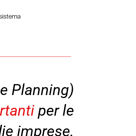
sistema
ce Planning)
rtanti
per le
ie imprese.