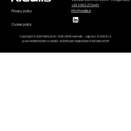
Via Aldo Moro, 20, 24047 Treviglio (BG)
+39 0363 273440
info@nealis.it
Privacy policy
Cookie policy
Copyright © 2024 NEALIS srl. Tutti i diritti riservati. – cap.soc. 10.000 € i.v.
p.iva 04289550164 n.rea BG-451239 pec nealis@pec.it SDI M5UXCR1