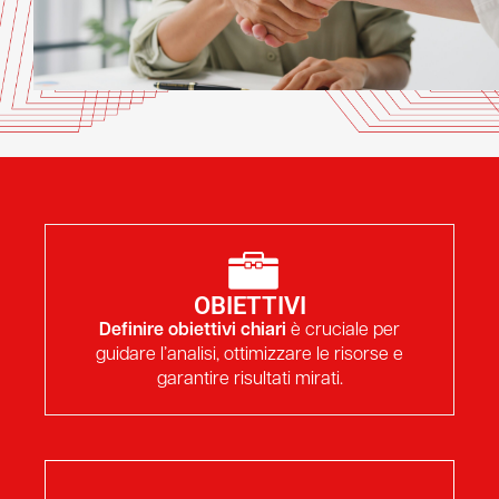
OBIETTIVI
Definire obiettivi chiari
è cruciale per
guidare l’analisi, ottimizzare le risorse e
garantire risultati mirati.