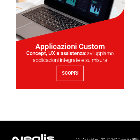
Applicazioni Custom
Concept, UX e assistenza
: sviluppiamo
applicazioni integrate e su misura
SCOPRI