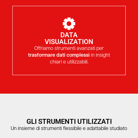
DATA
VISUALIZATION
Offriamo strumenti avanzati per
trasformare dati complessi
in insight
chiari e utilizzabili.
GLI STRUMENTI UTILIZZATI
Un insieme di strumenti flessibile e adattabile studiato
per ottenere
insights strategici
.