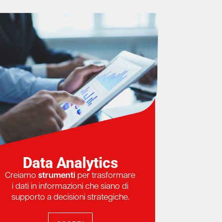
Data Analytics
Creiamo
strumenti
per trasformare
i dati in informazioni che siano di
supporto a decisioni strategiche.