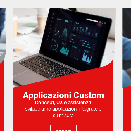
Applicazioni Custom
Concept, UX e assistenza
:
sviluppiamo applicazioni integrate e
su misura