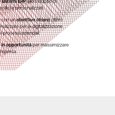
u
sistemi ERP
allo sviluppo di
cifici e personalizzati.
a con un
obiettivo chiaro
: offrire
alizzate per la digitalizzazione
ei processi aziendali.
 in opportunità
per massimizzare
 impresa.