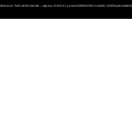
ALIS srl. Tutti i diritti riservati. – cap.soc. 10.000 € i.v. p.iva 04289550164 n.rea BG-451239 pec neali