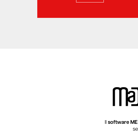
Il
software M
se