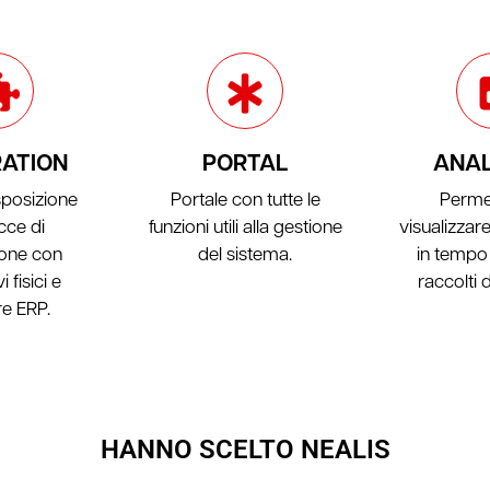
RATION
PORTAL
ANAL
sposizione
Portale con tutte le
Perme
cce di
funzioni utili alla gestione
visualizzar
ione con
del sistema.
in tempo 
i fisici e
raccolti
e ERP.
HANNO SCELTO NEALIS