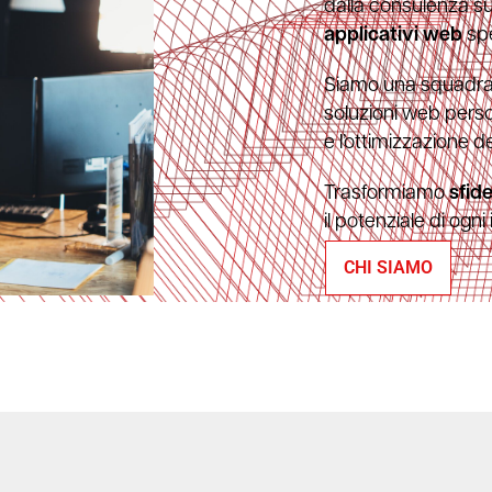
dalla consulenza s
applicativi web
spe
Siamo una squadr
soluzioni web person
e l’ottimizzazione d
Trasformiamo
sfide
il potenziale di ogni
CHI SIAMO