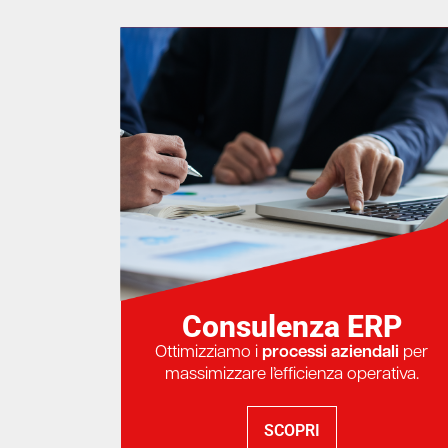
Consulenza ERP
Ottimizziamo i
processi aziendali
per
massimizzare l’efficienza operativa.
SCOPRI