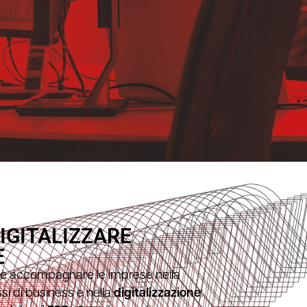
DIGITALIZZARE
E
 è accompagnare le imprese nella
si di business e nella
digitalizzazione
: