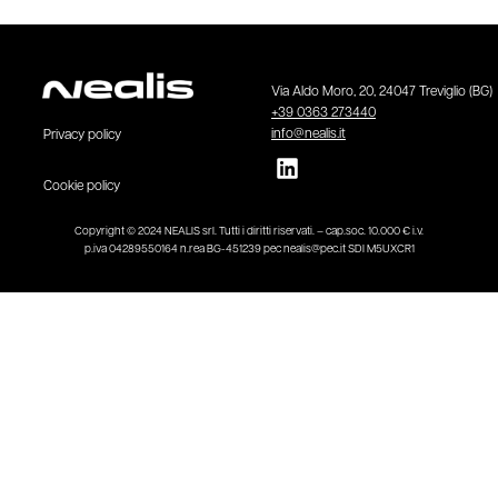
Via Aldo Moro, 20, 24047 Treviglio (BG)
+39 0363 273440
info@nealis.it
Privacy policy
Cookie policy
Copyright © 2024 NEALIS srl. Tutti i diritti riservati. – cap.soc. 10.000 € i.v.
p.iva 04289550164 n.rea BG-451239 pec nealis@pec.it SDI M5UXCR1