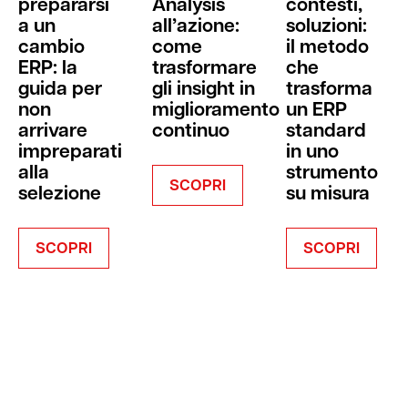
prepararsi
Analysis
contesti,
a un
all’azione:
soluzioni:
cambio
come
il metodo
ERP: la
trasformare
che
guida per
gli insight in
trasforma
non
miglioramento
un ERP
arrivare
continuo
standard
impreparati
in uno
alla
strumento
SCOPRI
selezione
su misura
SCOPRI
SCOPRI