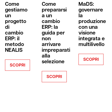
Come
Come
MaDS:
gestiamo
prepararsi
governare
un
a un
la
progetto
cambio
produzione
di
ERP: la
con una
cambio
guida per
visione
ERP: il
non
integrata e
metodo
arrivare
multilivello
NEALIS
impreparati
alla
SCOPRI
selezione
SCOPRI
SCOPRI