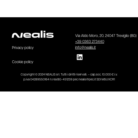
Via Aldo Moro, 20, 24047 Treviglio (BG)
+39 0363 273440
info@nealis.it
Privacy policy
Cookie policy
Copyright © 2024 NEALIS srl. Tutti i diritti riservati. – cap.soc. 10.000 € i.v.
p.iva 04289550164 n.rea BG-451239 pec nealis@pec.it SDI M5UXCR1